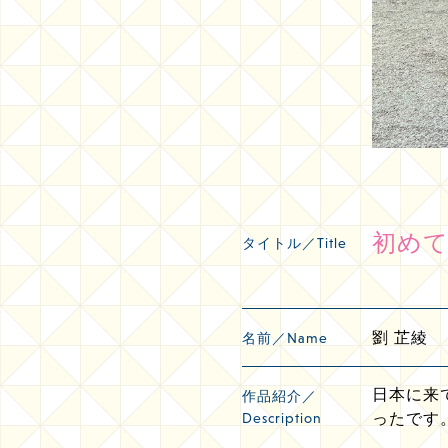
初め
タイトル／Title
劉 芷綾
名前／Name
日本に来
作品紹介／
Description
ったです