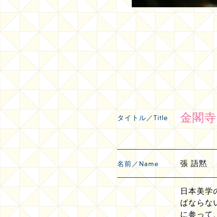
金閣寺
タイトル／Title
張 語黙
名前／Name
日本美学
ばならな
に参って