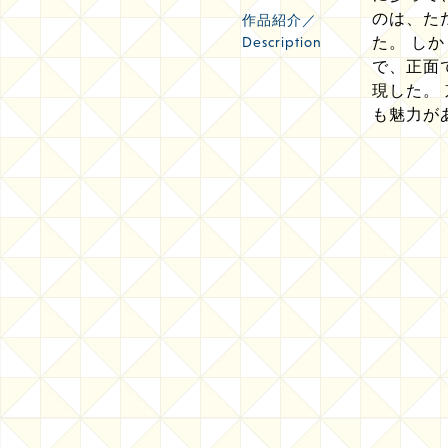
のは、た
作品紹介／
Description
た。 し
で、正面
現した。
も魅力が